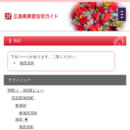
海田
下位ページがあります。ご覧ください。
海田3DK
サブメニュー
間取り・360度ビュー
安芸郡海田町
東海田
東海田3DK
海田
海田3DK