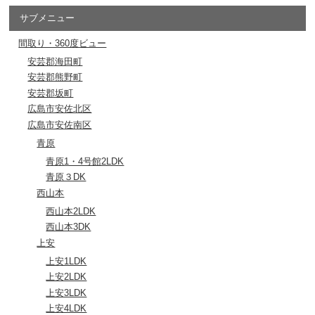
サブメニュー
間取り・360度ビュー
安芸郡海田町
安芸郡熊野町
安芸郡坂町
広島市安佐北区
広島市安佐南区
青原
青原1・4号館2LDK
青原３DK
西山本
西山本2LDK
西山本3DK
上安
上安1LDK
上安2LDK
上安3LDK
上安4LDK