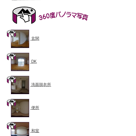
玄関
DK
洗面脱衣所
便所
和室