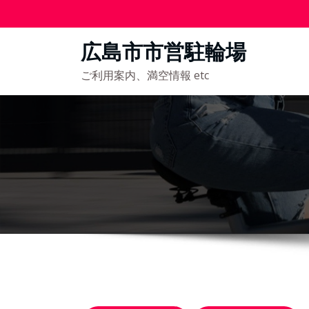
コ
ン
広島市市営駐輪場
テ
ン
ご利用案内、満空情報 etc
ツ
へ
ス
キ
ッ
プ